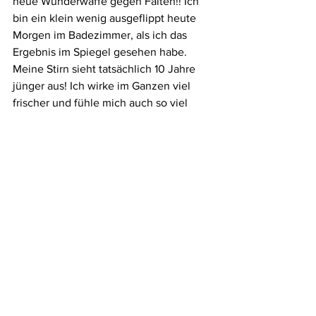
neue Wunderwaffe gegen Falten!! Ich 
bin ein klein wenig ausgeflippt heute 
Morgen im Badezimmer, als ich das 
Ergebnis im Spiegel gesehen habe. 
Meine Stirn sieht tatsächlich 10 Jahre 
jünger aus! Ich wirke im Ganzen viel 
frischer und fühle mich auch so viel 
besser! Es hat wirklich gut getan, etwas 
für mein Äußeres zu tun. Ich sehe nicht 
nur frischer aus, sondern fühle mich 
auch innerlich irgendwie wieder 
strahlender! Das werde ich mir jetzt auf 
jeden Fall alle halbe Jahre gönnen, das 
ist es mir wert. 
Was kostet eine Botox Behandlung? Mit 
Kosten von 150-300 Euro ist das auch 
wirklich nicht zu teuer, wenn ich 
darüber nachdenke, welche 
Lebensqualität mir das einbringt. Ich bin 