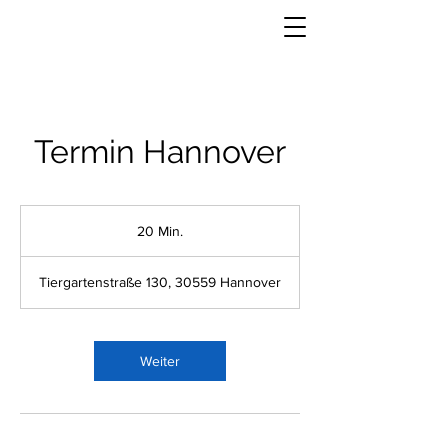
Termin Hannover
20 Min.
2
0
M
Tiergartenstraße 130, 30559 Hannover
i
n
.
Weiter