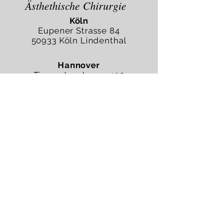
Ästhethische Chirurgie
Köln
Eupener Strasse 84
50933 Köln Lindenthal
Hannover
Tiergartenstrasse 130
30559 Hannover/Kirchrode
Kempten
Stiftsplatz 1
87439 Kempten
München
Beratung
Rosenheimer Str. 14
81669 München
Lemgo
Beratung
Pagenhelle 49
32657 Lemgo